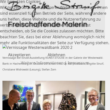
Wir benutzen Cookies
Wir nutzen Cookies auf unserer Website. Einige von ihnen
sind essenziell für den Betrieb der Seite, während andere
uns helfen, diese Website und die Nutzererfahrung zu
verbessern (Tracking Cookies). Sie können selbst
entscheiden, ob Sie die Cookies zulassen möchten. Bitte
beachten Sie, dass bei einer Ablehnung womöglich nicht
mehr alle Funktionalitäten der Seite zur Verfügung stehen.
Akzeptieren
Ablehnen
Vernissage der Einzel-Ausstellung KUNST-STÜCKE in der Galerie der Westerwald-
Weitere Informationen
|
Impressum
Bank in Hachenburg im Oktober 2019, von links: Dr. Ralf Koelbach, Brigitte Struif,
Christiane Widrowski (Lesung), Stefan Zorn