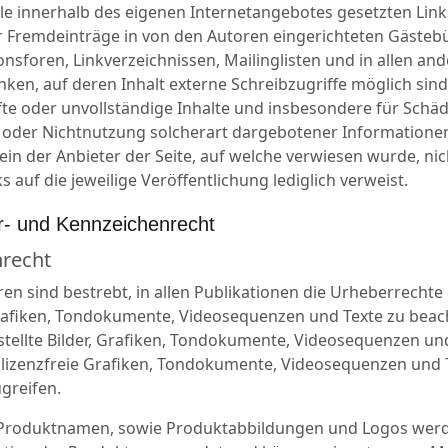
 alle innerhalb des eigenen Internetangebotes gesetzten Lin
r Fremdeinträge in von den Autoren eingerichteten Gästeb
onsforen, Linkverzeichnissen, Mailinglisten und in allen a
en, auf deren Inhalt externe Schreibzugriffe möglich sind. 
fte oder unvollständige Inhalte und insbesondere für Schäd
oder Nichtnutzung solcherart dargebotener Informationen
lein der Anbieter der Seite, auf welche verwiesen wurde, nic
s auf die jeweilige Veröffentlichung lediglich verweist.
r- und Kennzeichenrecht
recht
ren sind bestrebt, in allen Publikationen die Urheberrecht
Grafiken, Tondokumente, Videosequenzen und Texte zu beac
rstellte Bilder, Grafiken, Tondokumente, Videosequenzen un
 lizenzfreie Grafiken, Tondokumente, Videosequenzen und 
greifen.
Produktnamen, sowie Produktabbildungen und Logos werd