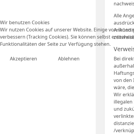
nachweis
Alle Ang
Wir benutzen Cookies
ausdrück
Wir nutzen Cookies auf unserer Website. Einige von ihnen s
Ankündig
verbessern (Tracking Cookies). Sie können selbst entscheid
zeitweise
Funktionalitäten der Seite zur Verfügung stehen.
Verwei
Akzeptieren
Ablehnen
Bei dire
außerhal
Haftungsv
von den 
wäre, di
Wir erkl
illegalen
und zukü
verlinkt
distanzie
/verknüp