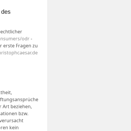
 des
echtlicher
consumers/odr
-
r erste Fragen zu
ristophcaesar.de
theit,
Haftungsansprüche
r Art beziehen,
ationen bzw.
 verursacht
oren kein