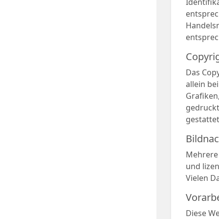
Identifi
entsprec
Handelsm
entsprec
Copyri
Das Copyr
allein b
Grafiken
gedruckt
gestattet
Bildna
Mehrere 
und lizen
Vielen D
Vorarbe
Diese We