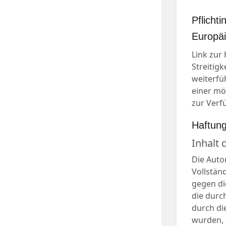
Pflicht
Europäi
Link zur
Streitig
weiterfü
einer mö
zur Verf
Haftun
Inhalt
Die Auto
Vollstän
gegen di
die durc
durch di
wurden, 