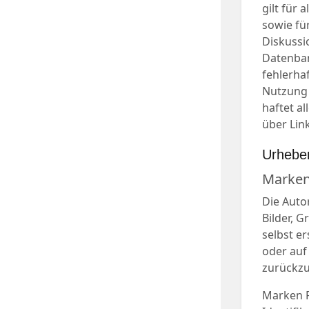
gilt für
sowie fü
Diskussi
Datenbank
fehlerha
Nutzung 
haftet al
über Link
Urhebe
Marken
Die Auto
Bilder, 
selbst e
oder auf
zurückzu
Marken 