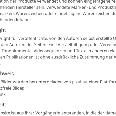
kation der Produkte verwendet und können eingetragene M
henden Hersteller sein. Verwendete Marken- und Produkt
arken, Warenzeichen oder eingetragene Warenzeichen d
henden Inhaber.
ght
ight für veröffentlichte, von den Autoren selbst erstellte 
ei den Autoren der Seiten. Eine Vervielfältigung oder Verwe
, Tondokumente, Videosequenzen und Texte in anderen ele
en Publikationen ist ohne ausdrückliche Zustimmung der A
.
chweis
Bilder wurden heruntergeladen von
pixabay
, einer Plattfo
zfreie Bilder.
ank
it:
bsite ist aus ihrer Vorgängerin entstanden, in die der da