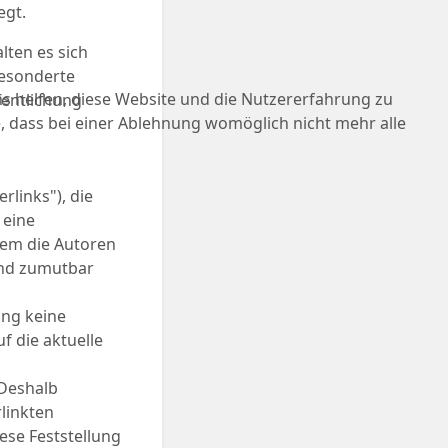
egt.
lten es sich
gesonderte
ns helfen, diese Website und die Nutzererfahrung zu
fentlichung
e, dass bei einer Ablehnung womöglich nicht mehr alle
rlinks"), die
 eine
 dem die Autoren
und zumutbar
ung keine
f die aktuelle
 Deshalb
rlinkten
ese Feststellung