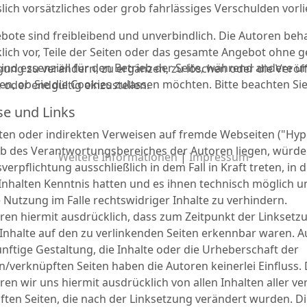
lich vorsätzliches oder grob fahrlässiges Verschulden vorli
ebote sind freibleibend und unverbindlich. Die Autoren beha
lich vor, Teile der Seiten oder das gesamte Angebot ohne 
ind essenziell für den Betrieb der Seite, während andere u
ung zu verändern, zu ergänzen, zu löschen oder die Veröf
en, ob Sie die Cookies zulassen möchten. Bitte beachten Si
 oder endgültig einzustellen.
se und Links
kten oder indirekten Verweisen auf fremde Webseiten ("Hype
b des Verantwortungsbereiches der Autoren liegen, würde
Weitere Informationen
|
Impressum
erpflichtung ausschließlich in dem Fall in Kraft treten, in
Inhalten Kenntnis hatten und es ihnen technisch möglich 
e Nutzung im Falle rechtswidriger Inhalte zu verhindern.
ären hiermit ausdrücklich, dass zum Zeitpunkt der Linksetz
 Inhalte auf den zu verlinkenden Seiten erkennbar waren. Au
nftige Gestaltung, die Inhalte oder die Urheberschaft der
en/verknüpften Seiten haben die Autoren keinerlei Einfluss.
ren wir uns hiermit ausdrücklich von allen Inhalten aller ve
ften Seiten, die nach der Linksetzung verändert wurden. Di