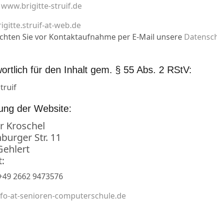
:
www.brigitte-struif.de
rigitte.struif-at-web.de
achten Sie vor Kontaktaufnahme per E-Mail unsere
Datensc
ortlich für den Inhalt gem. § 55 Abs. 2 RStV:
truif
ung der Website:
r Kroschel
urger Str. 11
Gehlert
:
 +49 2662 9473576
nfo-at-senioren-computerschule.de