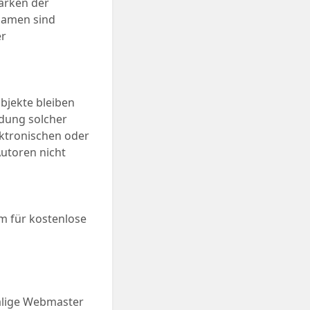
arken der
namen sind
er
Objekte bleiben
ndung solcher
ktronischen oder
utoren nicht
rm für kostenlose
malige Webmaster