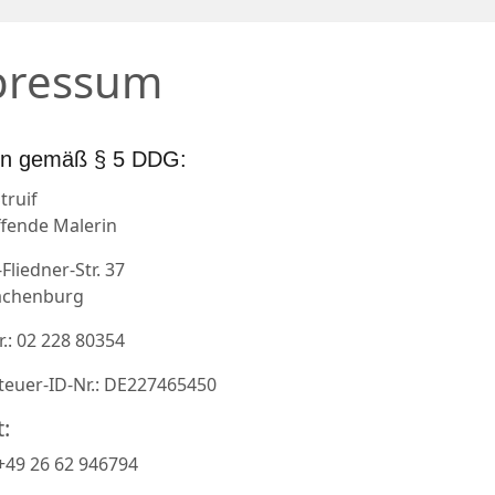
pressum
n gemäß § 5 DDG:
truif
ffende Malerin
liedner-Str. 37
achenburg
.: 02 228 80354
euer-ID-Nr.: DE227465450
:
 +49 26 62 946794