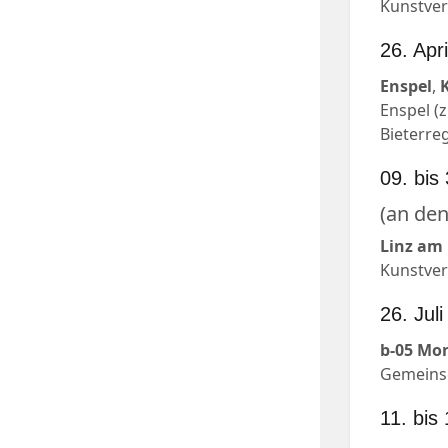
Kunstver
26. Apri
Enspel
,
Enspel (
Bieterre
09. bis
(an de
Linz am
Kunstvere
26. Jul
b-05 Mo
Gemeinsc
11. bis