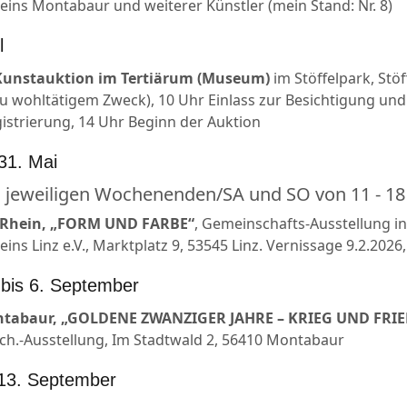
eins Montabaur und weiterer Künstler (mein Stand: Nr. 8)
l
Kunstauktion im Tertiärum (Museum)
im Stöffelpark, Stöf
zu wohltätigem Zweck), 10 Uhr Einlass zur Besichtigung und
gistrierung, 14 Uhr Beginn der Auktion
 31. Mai
n jeweiligen Wochenenden/SA und SO von 11 - 18
 Rhein, „FORM UND FARBE“
, Gemeinschafts-Ausstellung 
ins Linz e.V., Marktplatz 9, 53545 Linz. Vernissage 9.2.2026,
i bis 6. September
ntabaur,
„GOLDENE ZWANZIGER JAHRE – KRIEG UND FRIE
h.-Ausstellung, Im Stadtwald 2, 56410 Montabaur
 13. September