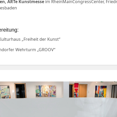
en, ARTe Kunstmesse
im RheinMainCongressCenter, Friedri
iesbaden
ereitung:
ulturhaus „Freiheit der Kunst“
ündorfer Wehrturm „GROOV“