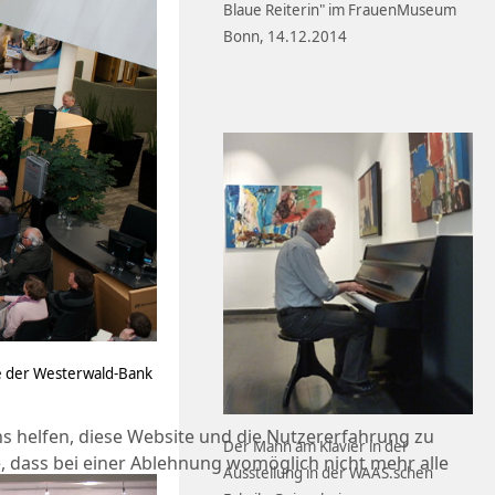
Blaue Reiterin" im FrauenMuseum
Bonn, 14.12.2014
ie der Westerwald-Bank
ns helfen, diese Website und die Nutzererfahrung zu
Der Mann am Klavier in der
e, dass bei einer Ablehnung womöglich nicht mehr alle
Ausstellung in der WAAS.schen