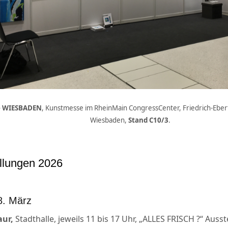
e WIESBADEN
, Kunstmesse im RheinMain CongressCenter, Friedrich-Eber
Wiesbaden,
Stand C10/3
.
llungen 2026
8. März
ur,
Stadthalle, jeweils 11 bis 17 Uhr, „ALLES FRISCH ?“ Auss