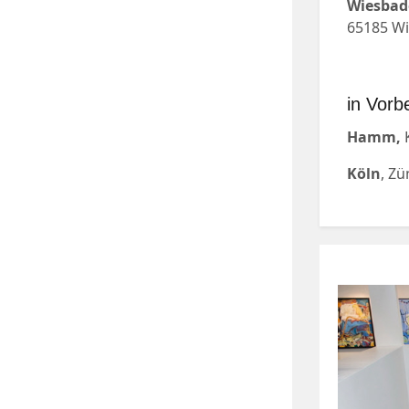
Wiesbad
65185 W
in Vorb
Hamm,
K
Köln
, Z