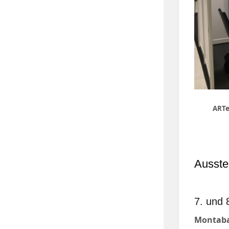
ART
Ausste
7. und 
Montaba